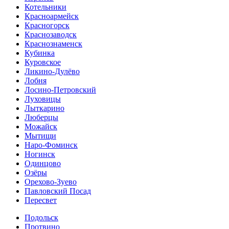
Котельники
Красноармейск
Красногорск
Краснозаводск
Краснознаменск
Кубинка
Куровское
Ликино-Дулёво
Лобня
Лосино-Петровский
Луховицы
Лыткарино
Люберцы
Можайск
Мытищи
Наро-Фоминск
Ногинск
Одинцово
Озёры
Орехово-Зуево
Павловский Посад
Пересвет
Подольск
Протвино