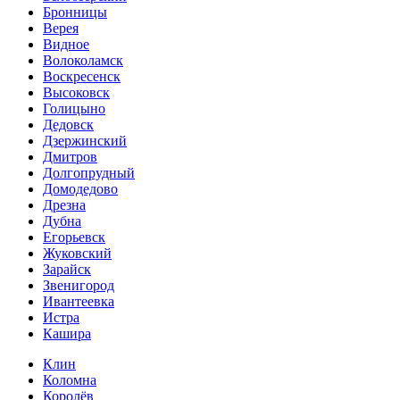
Бронницы
Верея
Видное
Волоколамск
Воскресенск
Высоковск
Голицыно
Дедовск
Дзержинский
Дмитров
Долгопрудный
Домодедово
Дрезна
Дубна
Егорьевск
Жуковский
Зарайск
Звенигород
Ивантеевка
Истра
Кашира
Клин
Коломна
Королёв