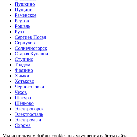
Пушкино
Пущино
Раменское
Реутов
Рошаль
Руза
Сергиев Посад
Серпухов
Солнечногорск
Старая Купавна
Ступино
Талдом
Фрязино
Химки
Хотьково
Черноголовка
Чехов
Шатура
Щёлково
Электрогорск
Электросталь
Электроугли
Яхрома
Мы используем файлы cookies для улучшения работы сайта.