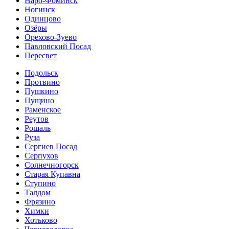
Наро-Фоминск
Ногинск
Одинцово
Озёры
Орехово-Зуево
Павловский Посад
Пересвет
Подольск
Протвино
Пушкино
Пущино
Раменское
Реутов
Рошаль
Руза
Сергиев Посад
Серпухов
Солнечногорск
Старая Купавна
Ступино
Талдом
Фрязино
Химки
Хотьково