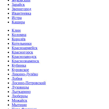
Жуковский
Зарайск
Звенигород
Ивантеевка
Истра
Кашира
Клин
Коломна
Королёв
Котельники
Красноармейск
Красногорск
Краснозаводск
Краснознаменск
Кубинка
Куровское
Ликино-Дулёво
Лобня
Лосино-Петровский
Луховицы
Лыткарино
Люберцы
Можайск
Мытищи